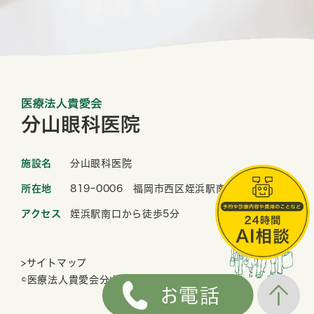
施設名
分山眼科医院
所在地
819ｰ0006 福岡市西区姪浜駅南2-1-33
アクセス
姪浜駅南口から徒歩5分
>サイトマップ
©医療法人貴愛会分山眼科医院