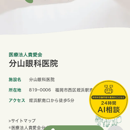
施設名
分山眼科医院
所在地
819ｰ0006 福岡市西区姪浜駅南2-1-33
アクセス
姪浜駅南口から徒歩5分
>サイトマップ
©医療法人貴愛会分山眼科医院